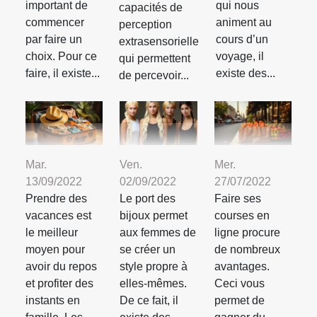
important de
qui nous
capacités de
commencer
animent au
perception
par faire un
cours d’un
extrasensorielle
choix. Pour ce
voyage, il
qui permettent
faire, il existe...
existe des...
de percevoir...
Mar.
Ven.
Mer.
13/09/2022
02/09/2022
27/07/2022
Prendre des
Le port des
Faire ses
vacances est
bijoux permet
courses en
le meilleur
aux femmes de
ligne procure
moyen pour
se créer un
de nombreux
avoir du repos
style propre à
avantages.
et profiter des
elles-mêmes.
Ceci vous
instants en
De ce fait, il
permet de