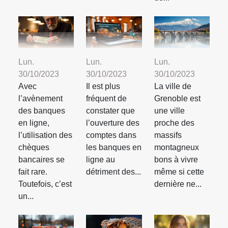
Lun.
Lun.
Lun.
30/10/2023
30/10/2023
30/10/2023
Avec
Il est plus
La ville de
l’avènement
fréquent de
Grenoble est
des banques
constater que
une ville
en ligne,
l’ouverture des
proche des
l’utilisation des
comptes dans
massifs
chèques
les banques en
montagneux
bancaires se
ligne au
bons à vivre
fait rare.
détriment des...
même si cette
Toutefois, c’est
dernière ne...
un...