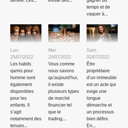
famille. Les...
existe des...
gagner du
temps et de
vaquer à...
Lun.
Mer.
Sam.
25/07/2022
20/07/2022
02/07/2022
Les habits
Vous comme
Être
qamis pour
nous savons
propriétaire
homme sont
qu'aujourd'hui,
d’un immeuble
également
il existe
est un acte qui
disponibles
plusieurs types
exige une
pour les
de marché
longue
enfants. Il
financier tel
démarche et
s’agit
que le
un processus
notamment des
trading....
bien défini.
tenues...
En...