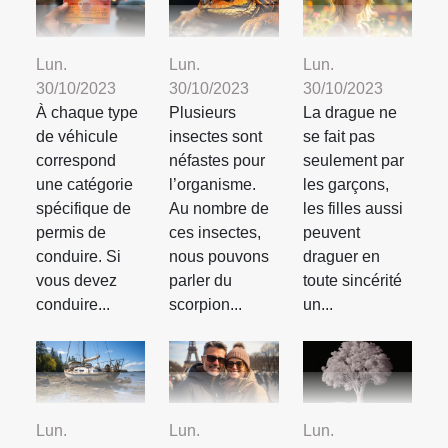
Lun.
Lun.
Lun.
30/10/2023
30/10/2023
30/10/2023
À chaque type
Plusieurs
La drague ne
de véhicule
insectes sont
se fait pas
correspond
néfastes pour
seulement par
une catégorie
l’organisme.
les garçons,
spécifique de
Au nombre de
les filles aussi
permis de
ces insectes,
peuvent
conduire. Si
nous pouvons
draguer en
vous devez
parler du
toute sincérité
conduire...
scorpion...
un...
Lun.
Lun.
Lun.