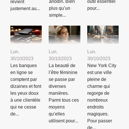
outil essentiel
anodin. Bien
revient
pour...
plus qu’un
justement au...
simple...
Lun.
Lun.
Lun.
30/10/2023
30/10/2023
30/10/2023
Les banques
La beauté de
New York City
en ligne se
l’être féminine
est une ville
comptent par
se passe par
pleine de
dizaines et font
diverses
charme qui
les yeux doux
manières.
regorge de
à une clientèle
Parmi tous ces
nombreux
qui ne cesse
moyens
endroits
de...
qu’elles
magiques.
utilisent pour...
Pour passer
de...