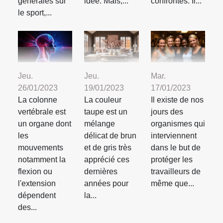
générales sur
idée. Mais,...
confrontés. Il...
le sport,...
Jeu.
Jeu.
Mar.
26/01/2023
19/01/2023
17/01/2023
La colonne
La couleur
Il existe de nos
vertébrale est
taupe est un
jours des
un organe dont
mélange
organismes qui
les
délicat de brun
interviennent
mouvements
et de gris très
dans le but de
notamment la
apprécié ces
protéger les
flexion ou
dernières
travailleurs de
l'extension
années pour
même que...
dépendent
la...
des...