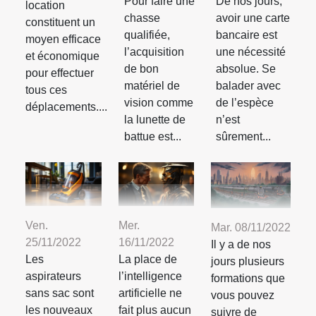
Pour faire une
De nos jours,
location
chasse
avoir une carte
constituent un
qualifiée,
bancaire est
moyen efficace
l’acquisition
une nécessité
et économique
de bon
absolue. Se
pour effectuer
matériel de
balader avec
tous ces
vision comme
de l’espèce
déplacements....
la lunette de
n’est
battue est...
sûrement...
Ven.
Mer.
Mar. 08/11/2022
25/11/2022
16/11/2022
Il y a de nos
Les
La place de
jours plusieurs
aspirateurs
l’intelligence
formations que
sans sac sont
artificielle ne
vous pouvez
les nouveaux
fait plus aucun
suivre de