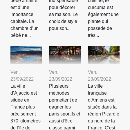
bébé à naître
indispensable
cuisine, le
est d’une
pour décorer
curcuma est
importance
sa maison. Le
également une
capitale. La
choix de style
plante qui
chambre d’un
pour son...
possède de
bébé ne...
très...
Ven.
Ven.
Ven.
23/09/2022
23/09/2022
23/09/2022
La ville
Plusieurs
La ville
d’Ajaccio est
méthodes
française
située en
permettent de
d'Amiens est
France plus
gagner les
située dans la
précisément
paris sportifs et
région Picardie
370 kilomètres
aussi d'être
du nord de la
de l’île de
classé parmi
France. C'est