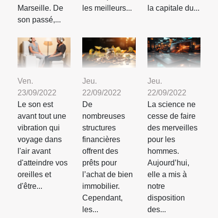
Marseille. De
les meilleurs...
la capitale du...
son passé,...
Ven.
Jeu.
Jeu.
23/09/2022
22/09/2022
22/09/2022
Le son est
De
La science ne
avant tout une
nombreuses
cesse de faire
vibration qui
structures
des merveilles
voyage dans
financières
pour les
l'air avant
offrent des
hommes.
d'atteindre vos
prêts pour
Aujourd’hui,
oreilles et
l’achat de bien
elle a mis à
d'être...
immobilier.
notre
Cependant,
disposition
les...
des...