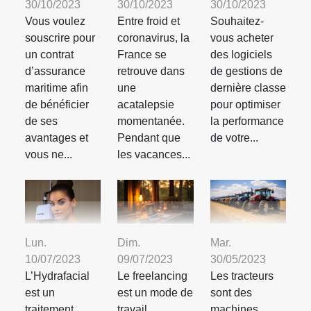
30/10/2023
30/10/2023
30/10/2023
Vous voulez
Entre froid et
Souhaitez-
souscrire pour
coronavirus, la
vous acheter
un contrat
France se
des logiciels
d’assurance
retrouve dans
de gestions de
maritime afin
une
dernière classe
de bénéficier
acatalepsie
pour optimiser
de ses
momentanée.
la performance
avantages et
Pendant que
de votre...
vous ne...
les vacances...
Lun.
Dim.
Mar.
10/07/2023
09/07/2023
30/05/2023
L’Hydrafacial
Le freelancing
Les tracteurs
est un
est un mode de
sont des
traitement
travail
machines