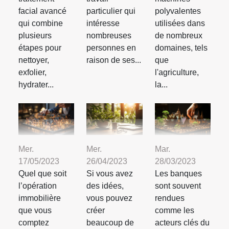
facial avancé
particulier qui
polyvalentes
qui combine
intéresse
utilisées dans
plusieurs
nombreuses
de nombreux
étapes pour
personnes en
domaines, tels
nettoyer,
raison de ses...
que
exfolier,
l'agriculture,
hydrater...
la...
Mer.
Mer.
Mar.
17/05/2023
26/04/2023
28/03/2023
Quel que soit
Si vous avez
Les banques
l’opération
des idées,
sont souvent
immobilière
vous pouvez
rendues
que vous
créer
comme les
comptez
beaucoup de
acteurs clés du