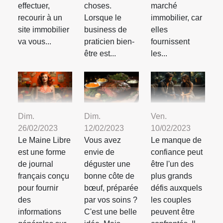
effectuer,
choses.
marché
recourir à un
Lorsque le
immobilier, car
site immobilier
business de
elles
va vous...
praticien bien-
fournissent
être est...
les...
Dim.
Dim.
Ven.
26/02/2023
12/02/2023
10/02/2023
Le Maine Libre
Vous avez
Le manque de
est une forme
envie de
confiance peut
de journal
déguster une
être l'un des
français conçu
bonne côte de
plus grands
pour fournir
bœuf, préparée
défis auxquels
des
par vos soins ?
les couples
informations
C'est une belle
peuvent être