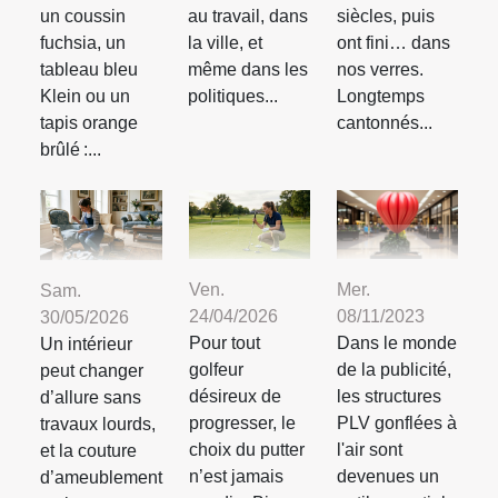
un coussin
au travail, dans
siècles, puis
fuchsia, un
la ville, et
ont fini… dans
tableau bleu
même dans les
nos verres.
Klein ou un
politiques...
Longtemps
tapis orange
cantonnés...
brûlé :...
Mer.
Ven.
Sam.
08/11/2023
24/04/2026
30/05/2026
Dans le monde
Pour tout
Un intérieur
de la publicité,
golfeur
peut changer
les structures
désireux de
d’allure sans
PLV gonflées à
progresser, le
travaux lourds,
l'air sont
choix du putter
et la couture
devenues un
n’est jamais
d’ameublement