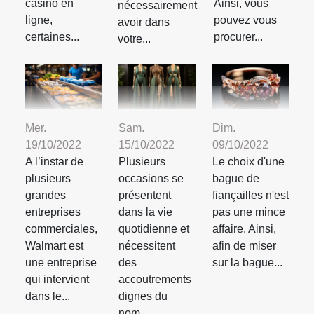
casino en
Ainsi, vous
nécessairement
ligne,
pouvez vous
avoir dans
certaines...
procurer...
votre...
Mer.
Sam.
Dim.
19/10/2022
15/10/2022
09/10/2022
A l’instar de
Plusieurs
Le choix d'une
plusieurs
occasions se
bague de
grandes
présentent
fiançailles n'est
entreprises
dans la vie
pas une mince
commerciales,
quotidienne et
affaire. Ainsi,
Walmart est
nécessitent
afin de miser
une entreprise
des
sur la bague...
qui intervient
accoutrements
dans le...
dignes du
nom....