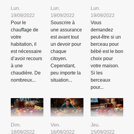
Lun.
Lun.
Lun.
19/09/2022
19/09/2022
19/09/2022
Pour le
Souscrire à
Vous
chauffage de
une assurance
demandez
votre
est avant tout
peut-être si un
habitation, il
un devoir pour
berceau pour
est nécessaire
chaque
bébé est le bon
d’avoir recours
citoyen.
choix pour
à une
Cependant,
votre maison.
chaudière. De
peu importe la
Si les
nombreux...
situation...
berceaux
pour...
Dim.
Ven.
Jeu.
18/09/2022
16/09/2022
15/09/2022