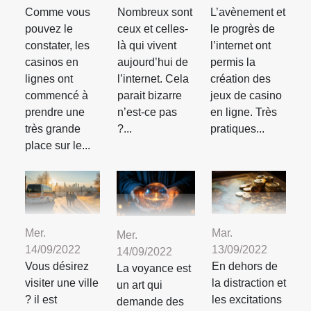
Comme vous
Nombreux sont
L’avènement et
pouvez le
ceux et celles-
le progrès de
constater, les
là qui vivent
l’internet ont
casinos en
aujourd’hui de
permis la
lignes ont
l’internet. Cela
création des
commencé à
parait bizarre
jeux de casino
prendre une
n’est-ce pas
en ligne. Très
très grande
?...
pratiques...
place sur le...
Mer.
Mar.
Mer.
14/09/2022
13/09/2022
14/09/2022
Vous désirez
En dehors de
La voyance est
visiter une ville
la distraction et
un art qui
? il est
les excitations
demande des