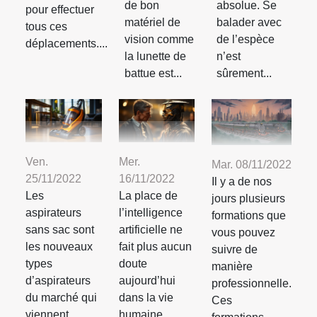
de bon
absolue. Se
pour effectuer
matériel de
balader avec
tous ces
vision comme
de l’espèce
déplacements....
la lunette de
n’est
battue est...
sûrement...
Ven.
Mer.
Mar. 08/11/2022
25/11/2022
16/11/2022
Il y a de nos
Les
La place de
jours plusieurs
aspirateurs
l’intelligence
formations que
sans sac sont
artificielle ne
vous pouvez
les nouveaux
fait plus aucun
suivre de
types
doute
manière
d’aspirateurs
aujourd’hui
professionnelle.
du marché qui
dans la vie
Ces
viennent
humaine.