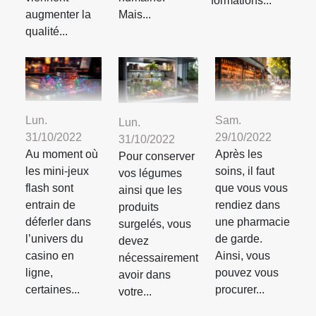
formations...
augmenter la
Mais...
qualité...
Lun.
Sam.
Lun.
31/10/2022
29/10/2022
31/10/2022
Au moment où
Après les
Pour conserver
les mini-jeux
soins, il faut
vos légumes
flash sont
que vous vous
ainsi que les
entrain de
rendiez dans
produits
déferler dans
une pharmacie
surgelés, vous
l’univers du
de garde.
devez
casino en
Ainsi, vous
nécessairement
ligne,
pouvez vous
avoir dans
certaines...
procurer...
votre...