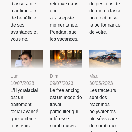
d’assurance
retrouve dans
de gestions de
maritime afin
une
dernière classe
de bénéficier
acatalepsie
pour optimiser
de ses
momentanée.
la performance
avantages et
Pendant que
de votre...
vous ne...
les vacances...
Lun.
Dim.
Mar.
10/07/2023
09/07/2023
30/05/2023
L’Hydrafacial
Le freelancing
Les tracteurs
est un
est un mode de
sont des
traitement
travail
machines
facial avancé
particulier qui
polyvalentes
qui combine
intéresse
utilisées dans
plusieurs
nombreuses
de nombreux