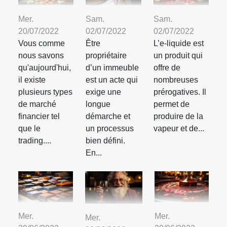
Mer.
Sam.
Sam.
20/07/2022
02/07/2022
02/07/2022
Vous comme
Être
L’e-liquide est
nous savons
propriétaire
un produit qui
qu'aujourd'hui,
d’un immeuble
offre de
il existe
est un acte qui
nombreuses
plusieurs types
exige une
prérogatives. Il
de marché
longue
permet de
financier tel
démarche et
produire de la
que le
un processus
vapeur et de...
trading....
bien défini.
En...
Mer.
Mer.
Mer.