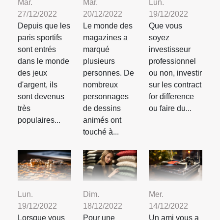
Mar.
Mar.
Lun.
27/12/2022
20/12/2022
19/12/2022
Depuis que les
Le monde des
Que vous
paris sportifs
magazines a
soyez
sont entrés
marqué
investisseur
dans le monde
plusieurs
professionnel
des jeux
personnes. De
ou non, investir
d'argent, ils
nombreux
sur les contract
sont devenus
personnages
for difference
très
de dessins
ou faire du...
populaires...
animés ont
touché à...
Lun.
Dim.
Mer.
19/12/2022
18/12/2022
14/12/2022
Lorsque vous
Pour une
Un ami vous a