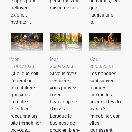
étapes pour
personnes en
domaines, tels
nettoyer,
raison de ses...
que
exfolier,
l'agriculture,
hydrater...
la...
Mer.
Mer.
Mar.
17/05/2023
26/04/2023
28/03/2023
Quel que soit
Si vous avez
Les banques
l’opération
des idées,
sont souvent
immobilière
vous pouvez
rendues
que vous
créer
comme les
comptez
beaucoup de
acteurs clés du
effectuer,
choses.
marché
recourir à un
Lorsque le
immobilier, car
site immobilier
business de
elles
va vous...
praticien bien-
fournissent