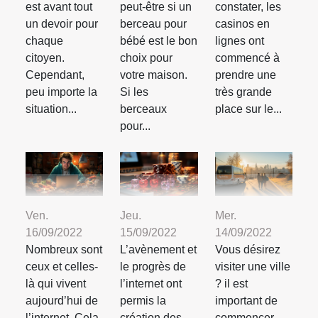
est avant tout
peut-être si un
constater, les
un devoir pour
berceau pour
casinos en
chaque
bébé est le bon
lignes ont
citoyen.
choix pour
commencé à
Cependant,
votre maison.
prendre une
peu importe la
Si les
très grande
situation...
berceaux
place sur le...
pour...
Ven.
Jeu.
Mer.
16/09/2022
15/09/2022
14/09/2022
Nombreux sont
L’avènement et
Vous désirez
ceux et celles-
le progrès de
visiter une ville
là qui vivent
l’internet ont
? il est
aujourd’hui de
permis la
important de
l’internet. Cela
création des
commencer