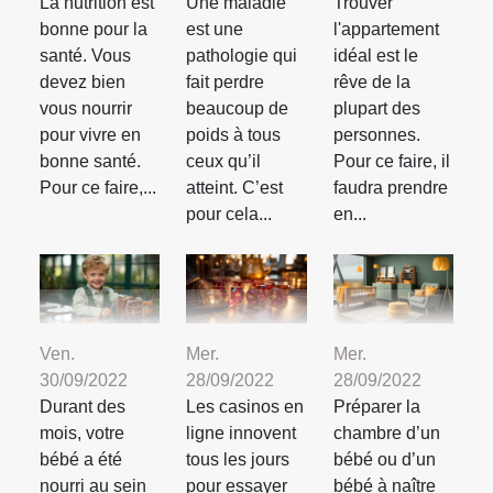
La nutrition est
Une maladie
Trouver
bonne pour la
est une
l'appartement
santé. Vous
pathologie qui
idéal est le
devez bien
fait perdre
rêve de la
vous nourrir
beaucoup de
plupart des
pour vivre en
poids à tous
personnes.
bonne santé.
ceux qu’il
Pour ce faire, il
Pour ce faire,...
atteint. C’est
faudra prendre
pour cela...
en...
Ven.
Mer.
Mer.
30/09/2022
28/09/2022
28/09/2022
Durant des
Les casinos en
Préparer la
mois, votre
ligne innovent
chambre d’un
bébé a été
tous les jours
bébé ou d’un
nourri au sein
pour essayer
bébé à naître