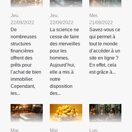
Jeu.
Jeu.
Mer.
22/09/2022
22/09/2022
21/09/2022
De
La science ne
Savez-vous ce
nombreuses
cesse de faire
qui permet à
structures
des merveilles
tout le monde
financières
pour les
d’accéder à un
offrent des
hommes.
site en ligne ?
prêts pour
Aujourd’hui,
En effet, cela
l’achat de bien
elle a mis à
est grâce à...
immobilier.
notre
Cependant,
disposition
les...
des...
Mar.
Mar.
Lun.