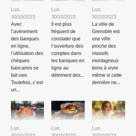
Lun.
Lun.
Lun.
30/10/2023
30/10/2023
30/10/2023
Avec
Il est plus
La ville de
l’avènement
fréquent de
Grenoble est
des banques
constater que
une ville
en ligne,
l’ouverture des
proche des
l’utilisation des
comptes dans
massifs
chèques
les banques en
montagneux
bancaires se
ligne au
bons à vivre
fait rare.
détriment des...
même si cette
Toutefois, c’est
dernière ne...
un...
Lun.
Lun.
Lun.
30/10/2023
30/10/2023
30/10/2023