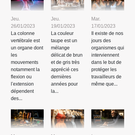
Jeu.
Jeu.
Mar.
26/01/2023
19/01/2023
17/01/2023
La colonne
La couleur
Il existe de nos
vertébrale est
taupe est un
jours des
un organe dont
mélange
organismes qui
les
délicat de brun
interviennent
mouvements
et de gris très
dans le but de
notamment la
apprécié ces
protéger les
flexion ou
dernières
travailleurs de
l'extension
années pour
même que...
dépendent
la...
des...