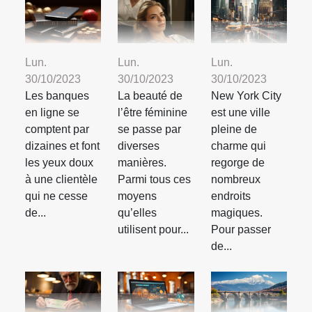
Lun.
Lun.
Lun.
30/10/2023
30/10/2023
30/10/2023
Les banques
La beauté de
New York City
en ligne se
l’être féminine
est une ville
comptent par
se passe par
pleine de
dizaines et font
diverses
charme qui
les yeux doux
manières.
regorge de
à une clientèle
Parmi tous ces
nombreux
qui ne cesse
moyens
endroits
de...
qu’elles
magiques.
utilisent pour...
Pour passer
de...