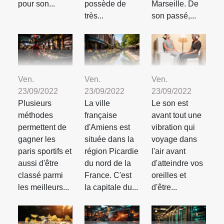
pour son...
possède de
Marseille. De
très...
son passé,...
Ven.
Ven.
Ven.
23/09/2022
23/09/2022
23/09/2022
Plusieurs
La ville
Le son est
méthodes
française
avant tout une
permettent de
d'Amiens est
vibration qui
gagner les
située dans la
voyage dans
paris sportifs et
région Picardie
l'air avant
aussi d'être
du nord de la
d'atteindre vos
classé parmi
France. C'est
oreilles et
les meilleurs...
la capitale du...
d'être...