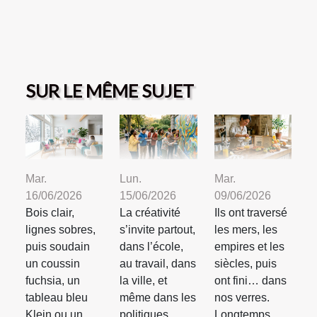
SUR LE MÊME SUJET
Mar.
Lun.
Mar.
16/06/2026
15/06/2026
09/06/2026
Bois clair,
La créativité
Ils ont traversé
lignes sobres,
s’invite partout,
les mers, les
puis soudain
dans l’école,
empires et les
un coussin
au travail, dans
siècles, puis
fuchsia, un
la ville, et
ont fini… dans
tableau bleu
même dans les
nos verres.
Klein ou un
politiques...
Longtemps