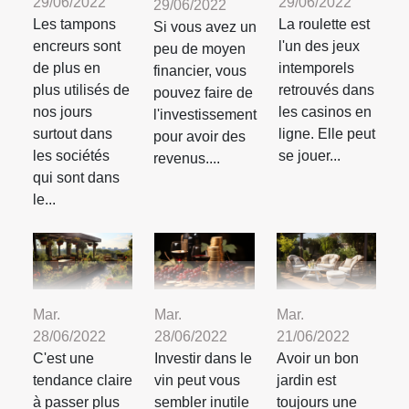
29/06/2022
29/06/2022
29/06/2022
Les tampons
La roulette est
Si vous avez un
encreurs sont
l'un des jeux
peu de moyen
de plus en
intemporels
financier, vous
plus utilisés de
retrouvés dans
pouvez faire de
nos jours
les casinos en
l'investissement
surtout dans
ligne. Elle peut
pour avoir des
les sociétés
se jouer...
revenus....
qui sont dans
le...
Mar.
Mar.
Mar.
28/06/2022
28/06/2022
21/06/2022
C'est une
Investir dans le
Avoir un bon
tendance claire
vin peut vous
jardin est
à passer plus
sembler inutile
toujours une