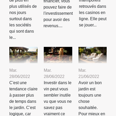
de plus en
intemporels
financier, vous
plus utilisés de
retrouvés dans
pouvez faire de
nos jours
les casinos en
l'investissement
surtout dans
ligne. Elle peut
pour avoir des
les sociétés
se jouer...
revenus....
qui sont dans
le...
Mar.
Mar.
Mar.
28/06/2022
28/06/2022
21/06/2022
C'est une
Investir dans le
Avoir un bon
tendance claire
vin peut vous
jardin est
à passer plus
sembler inutile
toujours une
de temps dans
vu que vous ne
chose
le jardin. C'est
savez pas
souhaitée.
logique, car
vraiment ce
Pour mieux en