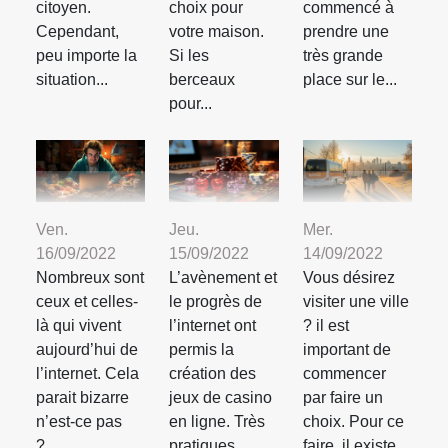
citoyen.
choix pour
commencé à
Cependant,
votre maison.
prendre une
peu importe la
Si les
très grande
situation...
berceaux
place sur le...
pour...
Ven.
Jeu.
Mer.
16/09/2022
15/09/2022
14/09/2022
Nombreux sont
L’avènement et
Vous désirez
ceux et celles-
le progrès de
visiter une ville
là qui vivent
l’internet ont
? il est
aujourd’hui de
permis la
important de
l’internet. Cela
création des
commencer
parait bizarre
jeux de casino
par faire un
n’est-ce pas
en ligne. Très
choix. Pour ce
?...
pratiques...
faire, il existe...