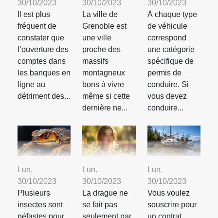
30/10/2023
30/10/2023
30/10/2023
Il est plus
La ville de
À chaque type
fréquent de
Grenoble est
de véhicule
constater que
une ville
correspond
l’ouverture des
proche des
une catégorie
comptes dans
massifs
spécifique de
les banques en
montagneux
permis de
ligne au
bons à vivre
conduire. Si
détriment des...
même si cette
vous devez
dernière ne...
conduire...
Lun.
Lun.
Lun.
30/10/2023
30/10/2023
30/10/2023
Plusieurs
La drague ne
Vous voulez
insectes sont
se fait pas
souscrire pour
néfastes pour
seulement par
un contrat