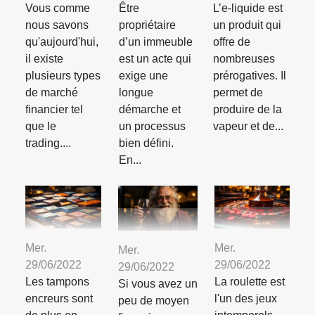
Vous comme
Être
L’e-liquide est
nous savons
propriétaire
un produit qui
qu'aujourd'hui,
d’un immeuble
offre de
il existe
est un acte qui
nombreuses
plusieurs types
exige une
prérogatives. Il
de marché
longue
permet de
financier tel
démarche et
produire de la
que le
un processus
vapeur et de...
trading....
bien défini.
En...
Mer.
Mer.
Mer.
29/06/2022
29/06/2022
29/06/2022
Les tampons
La roulette est
Si vous avez un
encreurs sont
l'un des jeux
peu de moyen