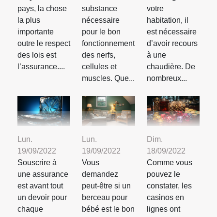
pays, la chose
substance
votre
la plus
nécessaire
habitation, il
importante
pour le bon
est nécessaire
outre le respect
fonctionnement
d’avoir recours
des lois est
des nerfs,
à une
l’assurance....
cellules et
chaudière. De
muscles. Que...
nombreux...
Lun.
Lun.
Dim.
19/09/2022
19/09/2022
18/09/2022
Souscrire à
Vous
Comme vous
une assurance
demandez
pouvez le
est avant tout
peut-être si un
constater, les
un devoir pour
berceau pour
casinos en
chaque
bébé est le bon
lignes ont