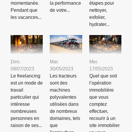
étapes pour
momentanée.
la performance
nettoyer,
Pendant que
de votre...
exfolier,
les vacances...
hydrater...
Dim.
Mar.
Mer.
09/07/2023
30/05/2023
17/05/2023
Le freelancing
Les tracteurs
Quel que soit
est un mode de
sont des
l’opération
travail
machines
immobilière
particulier qui
polyvalentes
que vous
intéresse
utilisées dans
comptez
nombreuses
de nombreux
effectuer,
personnes en
domaines, tels
recourir à un
raison de ses...
que
site immobilier