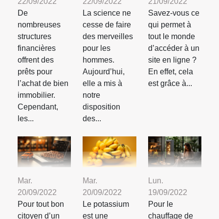
22/09/2022
22/09/2022
21/09/2022
De
La science ne
Savez-vous ce
nombreuses
cesse de faire
qui permet à
structures
des merveilles
tout le monde
financières
pour les
d’accéder à un
offrent des
hommes.
site en ligne ?
prêts pour
Aujourd’hui,
En effet, cela
l’achat de bien
elle a mis à
est grâce à...
immobilier.
notre
Cependant,
disposition
les...
des...
Mar.
Mar.
Lun.
20/09/2022
20/09/2022
19/09/2022
Pour tout bon
Le potassium
Pour le
citoyen d’un
est une
chauffage de