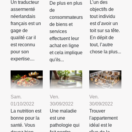
Un traducteur
L’un des
De plus en plus
assermenté
objectifs de
de
néerlandais
tout individu
consommateurs
français est un
est d’avoir un
de biens et
gage de
toit sur sa tête.
services
qualité car il
En dépit de
effectuent leur
est reconnu
tout, l’autre
achat en ligne
pour son
chose la plus...
et cela implique
expertise....
qu'ils...
Sam.
Ven.
Ven.
01/10/2022
30/09/2022
30/09/2022
La nutrition est
Une maladie
Trouver
bonne pour la
est une
l'appartement
santé. Vous
pathologie qui
idéal est le