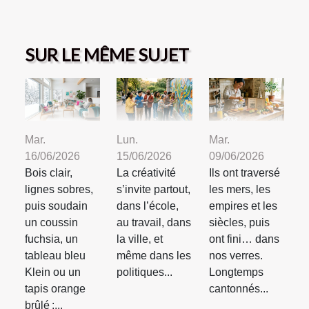
SUR LE MÊME SUJET
Mar.
Lun.
Mar.
16/06/2026
15/06/2026
09/06/2026
Bois clair,
La créativité
Ils ont traversé
lignes sobres,
s’invite partout,
les mers, les
puis soudain
dans l’école,
empires et les
un coussin
au travail, dans
siècles, puis
fuchsia, un
la ville, et
ont fini… dans
tableau bleu
même dans les
nos verres.
Klein ou un
politiques...
Longtemps
tapis orange
cantonnés...
brûlé :...