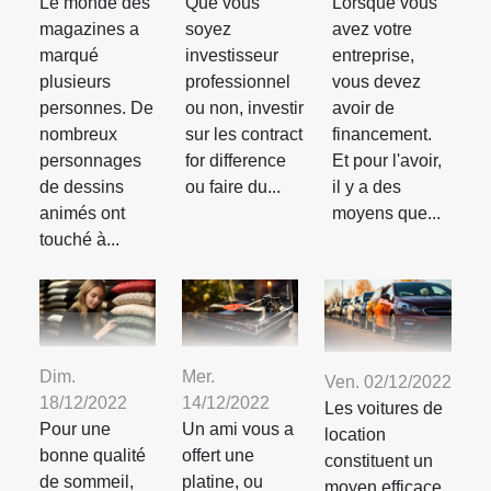
Le monde des
Que vous
Lorsque vous
magazines a
soyez
avez votre
marqué
investisseur
entreprise,
plusieurs
professionnel
vous devez
personnes. De
ou non, investir
avoir de
nombreux
sur les contract
financement.
personnages
for difference
Et pour l'avoir,
de dessins
ou faire du...
il y a des
animés ont
moyens que...
touché à...
Dim.
Mer.
Ven. 02/12/2022
18/12/2022
14/12/2022
Les voitures de
Pour une
Un ami vous a
location
bonne qualité
offert une
constituent un
de sommeil,
platine, ou
moyen efficace