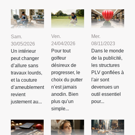
Mer.
Ven.
Sam.
08/11/2023
24/04/2026
30/05/2026
Dans le monde
Pour tout
Un intérieur
de la publicité,
golfeur
peut changer
les structures
désireux de
d’allure sans
PLV gonflées à
progresser, le
travaux lourds,
l'air sont
choix du putter
et la couture
devenues un
n’est jamais
d’ameublement
outil essentiel
anodin. Bien
revient
pour...
plus qu’un
justement au...
simple...