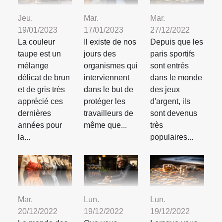
Jeu.
Mar.
Mar.
19/01/2023
17/01/2023
27/12/2022
La couleur
Il existe de nos
Depuis que les
taupe est un
jours des
paris sportifs
mélange
organismes qui
sont entrés
délicat de brun
interviennent
dans le monde
et de gris très
dans le but de
des jeux
apprécié ces
protéger les
d'argent, ils
dernières
travailleurs de
sont devenus
années pour
même que...
très
la...
populaires...
Mar.
Lun.
Lun.
20/12/2022
19/12/2022
19/12/2022