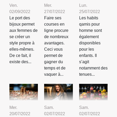
Ven.
Mer.
Lun.
02/09/2022
27/07/2022
25/07/2022
Le port des
Faire ses
Les habits
bijoux permet
courses en
qamis pour
aux femmes de
ligne procure
homme sont
se créer un
de nombreux
également
style propre à
avantages.
disponibles
elles-mêmes.
Ceci vous
pour les
De ce fait, il
permet de
enfants. Il
existe des...
gagner du
s’agit
temps et de
notamment des
vaquer à...
tenues...
Mer.
Sam.
Sam.
20/07/2022
02/07/2022
02/07/2022