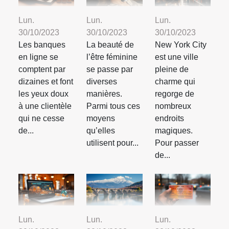
Lun.
Lun.
Lun.
30/10/2023
30/10/2023
30/10/2023
Les banques
La beauté de
New York City
en ligne se
l’être féminine
est une ville
comptent par
se passe par
pleine de
dizaines et font
diverses
charme qui
les yeux doux
manières.
regorge de
à une clientèle
Parmi tous ces
nombreux
qui ne cesse
moyens
endroits
de...
qu’elles
magiques.
utilisent pour...
Pour passer
de...
Lun.
Lun.
Lun.