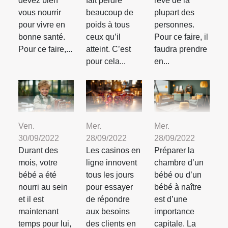
devez bien
fait perdre
rêve de la
vous nourrir
beaucoup de
plupart des
pour vivre en
poids à tous
personnes.
bonne santé.
ceux qu’il
Pour ce faire, il
Pour ce faire,...
atteint. C’est
faudra prendre
pour cela...
en...
Ven.
Mer.
Mer.
30/09/2022
28/09/2022
28/09/2022
Durant des
Les casinos en
Préparer la
mois, votre
ligne innovent
chambre d’un
bébé a été
tous les jours
bébé ou d’un
nourri au sein
pour essayer
bébé à naître
et il est
de répondre
est d’une
maintenant
aux besoins
importance
temps pour lui,
des clients en
capitale. La