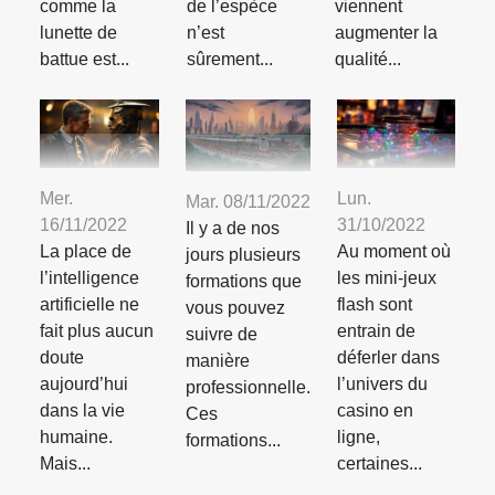
comme la
de l’espèce
viennent
lunette de
n’est
augmenter la
battue est...
sûrement...
qualité...
Mer.
Lun.
Mar. 08/11/2022
16/11/2022
31/10/2022
Il y a de nos
La place de
Au moment où
jours plusieurs
l’intelligence
les mini-jeux
formations que
artificielle ne
flash sont
vous pouvez
fait plus aucun
entrain de
suivre de
doute
déferler dans
manière
aujourd’hui
l’univers du
professionnelle.
dans la vie
casino en
Ces
humaine.
ligne,
formations...
Mais...
certaines...