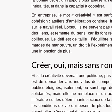
la confiance, et un rapport plus apaisé à l
inégalités, et dans la capacité à coopérer.
En entreprise, le mot « créativité » est parf
cohésion : ateliers d’amélioration continue, 
sur le travail réel. Lorsqu’ils ne servent pa
des liens, et remettre du sens, car ils font r
collègues. Le défi est de taille : l’équilibr
marges de manœuvre, un droit à l’expérimentat
une injonction de plus.
Créer, oui, mais sans ro
Et si la créativité devenait une politique, pas
est de demander aux individus de compense
publics éloignés, isolement, ou surcharge de 
solidarités, mais elle ne remplace ni un ac
littérature sur les déterminants sociaux de la
les conditions de vie qui pèsent le plus lourd
soient-elles, s’inscrivent dans ce cadre.