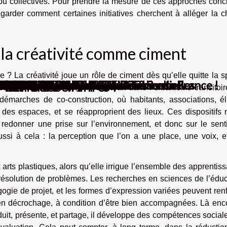
s ou collectives. Pour prendre la mesure de ces approches conc
regarder comment certaines initiatives cherchent à alléger la 
 : la créativité comme ciment
 ? La créativité joue un rôle de ciment dès qu’elle quitte la 
pop pour un salon unique
nfluence sur nos jus modernes
étamorphoser une pièce
orer votre jeu ?
t inconvénients
nque en ligne ?
ils ?
 encaisser un chèque bancaire ?
lutôt qu’une banque traditionnelle ?
?
s à suivre pour son traitement ?
s’y prendre ?
e Corona virus : des inquiétudes en France !
tre visage
lleur freelance ?
icien bien-être en ligne
ct sur le marché immobilier ?
lier ?
iorent le couple
taupe dans une décoration
 ?
sur les CFD
rise
à mémoire de forme ?
le ?
ions à remplir ?
e bonne lunette de battue ?
bancaire prépayée
meilleure qualité ?
nt les débouchés ?
cole de management ?
e un bon choix
ns la ville de Lyon ?
e fiançailles
ts ?
t un appartement
fret repas pour son enfant ?
intérieur ?
à Ajaccio ?
 ?
sur l'hébergement sur serveur
’assurance sur internet ?
r internet ?
é ?
e casinos
nos en ligne ?
oyance en France
oyage
acances ?
ure pince à banane pour vos cheveux
s : Quel site privilégié ?
enfant existant ?
voir plus sur les penny stocks
er achat immobilier
 ?
de garde?
lette en ligne
?
?
ur l’homme ?
n Corée du Sud.
on portail fabriqué en fer ?
 ESTA en ligne
facilement le sommeil ?
eting
 de poids.
 de ventre avec les huiles essentielles
ive. Dans les villes, elle apparaît dans l’urbanisme transitoir
es démarches de co-construction, où habitants, associations, é
 des espaces, et se réapproprient des lieux. Ces dispositifs 
: redonner une prise sur l’environnement, et donc sur le sent
aussi à cela : la perception que l’on a une place, une voix, 
x arts plastiques, alors qu’elle irrigue l’ensemble des apprentis
 la résolution de problèmes. Les recherches en sciences de l’édu
ogie de projet, et les formes d’expression variées peuvent ren
 décrochage, à condition d’être bien accompagnées. Là encor
oduit, présente, et partage, il développe des compétences social