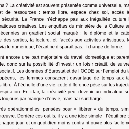
ens ? La créativité est souvent présentée comme universelle, m
ret de ressources : temps libre, espace chez soi, accès 
t sécurité. La France n’échappe pas aux inégalités culturell
s pratiques créatives. Les enquêtes du ministère de la Culture s
décennies un gradient social marqué : le diplôme et la caté
 des sorties, la lecture, et l’accès aux activités artistiques
ia le numérique, l’écart ne disparaît pas, il change de forme.
t encore une part majoritaire du travail domestique et parent
e, donc sur la possibilité d’investir un loisir créatif, de suiv
sociatif. Les données d’Eurostat et de l’OCDE sur l’emploi du
uropéens, les femmes consacrent davantage de temps aux t
libre. À l’échelle d’une vie, cette différence pèse sur les traject
piration. En clair, la créativité peut devenir un indicateur so
as toujours par manque d’envie, mais par surcharge.
très opérationnelles, pensées pour « libérer » du temps, simp
uvre. Derrière ces outils, il y a une idée simple : l’équilibre 
haque jour, et un quotidien moins contraint ouvre plus facilem