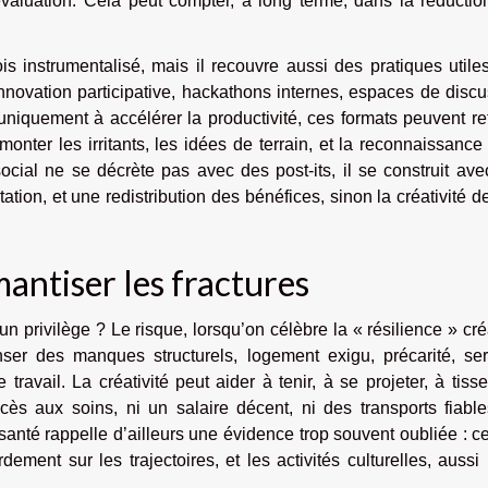
’évaluation. Cela peut compter, à long terme, dans la réducti
ois instrumentalisé, mais il recouvre aussi des pratiques utile
innovation participative, hackathons internes, espaces de disc
s uniquement à accélérer la productivité, ces formats peuvent re
emonter les irritants, les idées de terrain, et la reconnaissance
e social ne se décrète pas avec des post-its, il se construit av
ion, et une redistribution des bénéfices, sinon la créativité d
mantiser les fractures
 un privilège ? Le risque, lorsqu’on célèbre la « résilience » cré
r des manques structurels, logement exigu, précarité, ser
travail. La créativité peut aider à tenir, à se projeter, à tiss
cès aux soins, ni un salaire décent, ni des transports fiable
 santé rappelle d’ailleurs une évidence trop souvent oubliée : c
ement sur les trajectoires, et les activités culturelles, aussi 