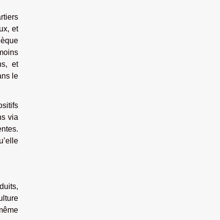
rtiers
ux, et
thèque
 moins
s, et
ans le
sitifs
ns via
entes.
u’elle
duits,
lture
, même