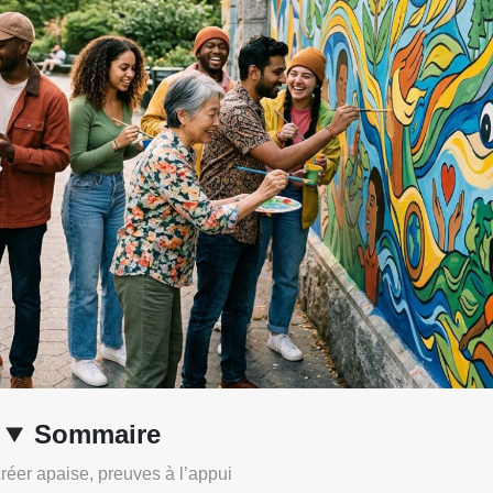
Sommaire
éer apaise, preuves à l’appui