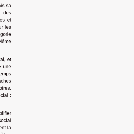
ais sa
à des
es et
ur les
gorie
. Même
al, et
re une
 temps
âches
oires,
cial :
lifier
social
ent la