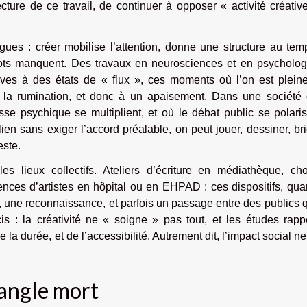
lecture de ce travail, de continuer à opposer « activité créativ
s : créer mobilise l’attention, donne une structure au temp
ts manquent. Des travaux en neurosciences et en psycholog
atives à des états de « flux », ces moments où l’on est plein
 la rumination, et donc à un apaisement. Dans une société 
sse psychique se multiplient, et où le débat public se polari
lien sans exiger l’accord préalable, on peut jouer, dessiner, bri
este.
 lieux collectifs. Ateliers d’écriture en médiathèque, cho
ences d’artistes en hôpital ou en EHPAD : ces dispositifs, qua
re, une reconnaissance, et parfois un passage entre des publics 
écis : la créativité ne « soigne » pas tout, et les études rapp
 la durée, et de l’accessibilité. Autrement dit, l’impact social ne
 angle mort