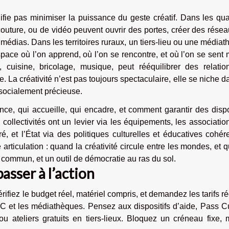
ifie pas minimiser la puissance du geste créatif. Dans les qua
 couture, ou de vidéo peuvent ouvrir des portes, créer des résea
 médias. Dans les territoires ruraux, un tiers-lieu ou une média
pace où l’on apprend, où l’on se rencontre, et où l’on se sent
 cuisine, bricolage, musique, peut rééquilibrer des relation
 La créativité n’est pas toujours spectaculaire, elle se niche d
 socialement précieuse.
nce, qui accueille, qui encadre, et comment garantir des dispo
 collectivités ont un levier via les équipements, les associatio
éré, et l’État via des politiques culturelles et éducatives cohér
 articulation : quand la créativité circule entre les mondes, et q
 commun, et un outil de démocratie au ras du sol.
asser à l’action
érifiez le budget réel, matériel compris, et demandez les tarifs ré
 et les médiathèques. Pensez aux dispositifs d’aide, Pass Cu
 ou ateliers gratuits en tiers-lieux. Bloquez un créneau fixe