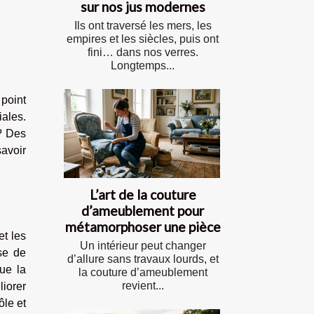
sur nos jus modernes
Ils ont traversé les mers, les
empires et les siècles, puis ont
fini… dans nos verres.
Longtemps...
 point
iales.
 ? Des
savoir
L’art de la couture
d’ameublement pour
métamorphoser une pièce
et les
Un intérieur peut changer
se de
d’allure sans travaux lourds, et
ue la
la couture d’ameublement
revient...
liorer
ôle et