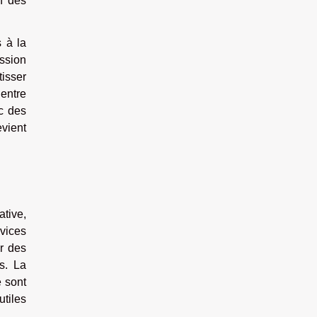
on des
s à la
ussion
tisser
 entre
ec des
evient
ative,
vices
er des
s. La
e sont
utiles