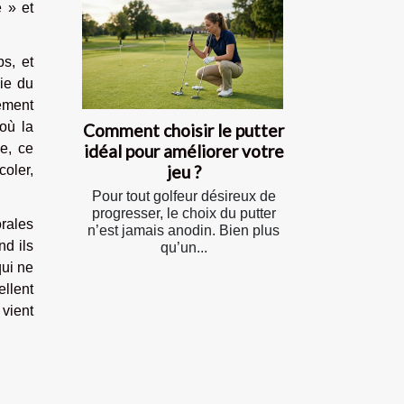
e » et
s, et
ie du
ement
où la
Comment choisir le putter
idéal pour améliorer votre
se, ce
jeu ?
coler,
Pour tout golfeur désireux de
progresser, le choix du putter
rales
n’est jamais anodin. Bien plus
nd ils
qu’un...
qui ne
ellent
 vient