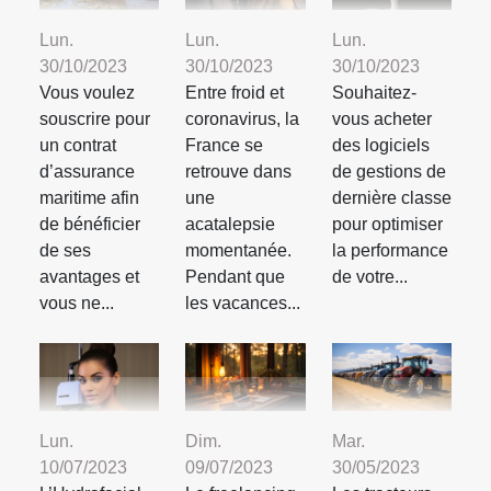
Lun.
Lun.
Lun.
30/10/2023
30/10/2023
30/10/2023
Vous voulez
Entre froid et
Souhaitez-
souscrire pour
coronavirus, la
vous acheter
un contrat
France se
des logiciels
d’assurance
retrouve dans
de gestions de
maritime afin
une
dernière classe
de bénéficier
acatalepsie
pour optimiser
de ses
momentanée.
la performance
avantages et
Pendant que
de votre...
vous ne...
les vacances...
Lun.
Dim.
Mar.
10/07/2023
09/07/2023
30/05/2023