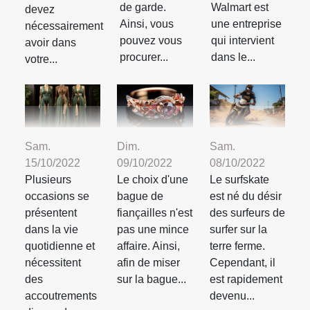
de garde.
Walmart est
devez
Ainsi, vous
une entreprise
nécessairement
pouvez vous
qui intervient
avoir dans
procurer...
dans le...
votre...
Sam.
Dim.
Sam.
15/10/2022
09/10/2022
08/10/2022
Plusieurs
Le choix d'une
Le surfskate
occasions se
bague de
est né du désir
présentent
fiançailles n'est
des surfeurs de
dans la vie
pas une mince
surfer sur la
quotidienne et
affaire. Ainsi,
terre ferme.
nécessitent
afin de miser
Cependant, il
des
sur la bague...
est rapidement
accoutrements
devenu...