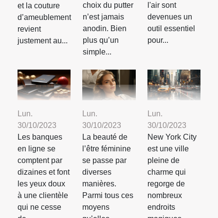
l'air sont
choix du putter
et la couture
devenues un
n’est jamais
d’ameublement
outil essentiel
anodin. Bien
revient
pour...
plus qu’un
justement au...
simple...
Lun.
Lun.
Lun.
30/10/2023
30/10/2023
30/10/2023
Les banques
La beauté de
New York City
en ligne se
l’être féminine
est une ville
comptent par
se passe par
pleine de
dizaines et font
diverses
charme qui
les yeux doux
manières.
regorge de
à une clientèle
Parmi tous ces
nombreux
qui ne cesse
moyens
endroits