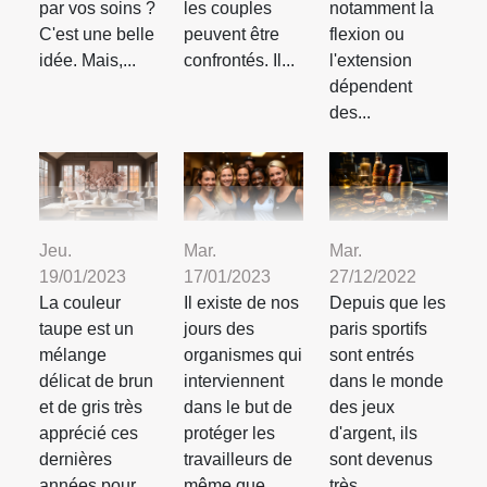
par vos soins ?
les couples
notamment la
C'est une belle
peuvent être
flexion ou
idée. Mais,...
confrontés. Il...
l'extension
dépendent
des...
Jeu.
Mar.
Mar.
19/01/2023
17/01/2023
27/12/2022
La couleur
Il existe de nos
Depuis que les
taupe est un
jours des
paris sportifs
mélange
organismes qui
sont entrés
délicat de brun
interviennent
dans le monde
et de gris très
dans le but de
des jeux
apprécié ces
protéger les
d'argent, ils
dernières
travailleurs de
sont devenus
années pour
même que...
très