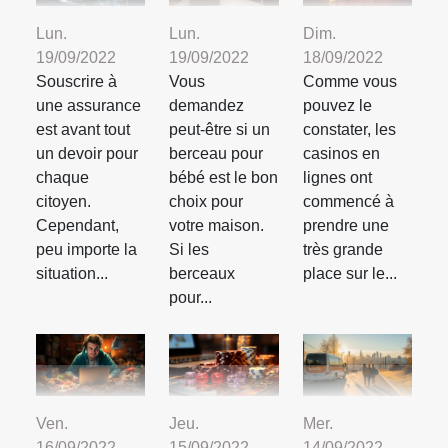
Lun.
Lun.
Dim.
19/09/2022
19/09/2022
18/09/2022
Souscrire à
Vous
Comme vous
une assurance
demandez
pouvez le
est avant tout
peut-être si un
constater, les
un devoir pour
berceau pour
casinos en
chaque
bébé est le bon
lignes ont
citoyen.
choix pour
commencé à
Cependant,
votre maison.
prendre une
peu importe la
Si les
très grande
situation...
berceaux
place sur le...
pour...
Ven.
Jeu.
Mer.
16/09/2022
15/09/2022
14/09/2022