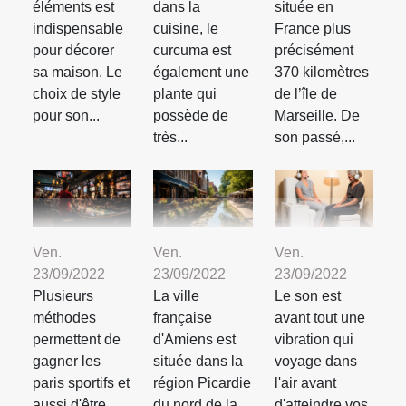
éléments est
dans la
située en
indispensable
cuisine, le
France plus
pour décorer
curcuma est
précisément
sa maison. Le
également une
370 kilomètres
choix de style
plante qui
de l’île de
pour son...
possède de
Marseille. De
très...
son passé,...
Ven.
Ven.
Ven.
23/09/2022
23/09/2022
23/09/2022
Plusieurs
La ville
Le son est
méthodes
française
avant tout une
permettent de
d'Amiens est
vibration qui
gagner les
située dans la
voyage dans
paris sportifs et
région Picardie
l'air avant
aussi d'être
du nord de la
d'atteindre vos