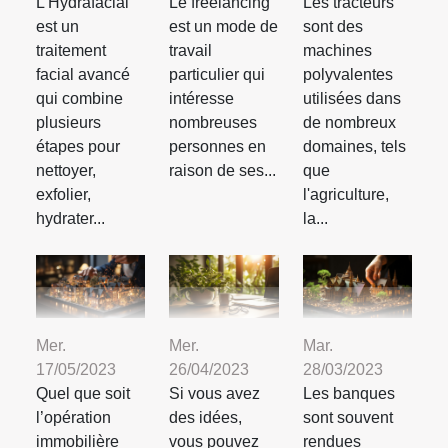
L’Hydrafacial
Le freelancing
Les tracteurs
est un
est un mode de
sont des
traitement
travail
machines
facial avancé
particulier qui
polyvalentes
qui combine
intéresse
utilisées dans
plusieurs
nombreuses
de nombreux
étapes pour
personnes en
domaines, tels
nettoyer,
raison de ses...
que
exfolier,
l'agriculture,
hydrater...
la...
Mer.
Mer.
Mar.
17/05/2023
26/04/2023
28/03/2023
Quel que soit
Si vous avez
Les banques
l’opération
des idées,
sont souvent
immobilière
vous pouvez
rendues