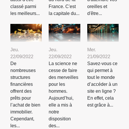
classé parmi
France. C'est
oreilles et
les meilleurs...
la capitale du...
d'être...
Jeu.
Jeu.
Mer.
22/09/2022
22/09/2022
21/09/2022
De
La science ne
Savez-vous ce
nombreuses
cesse de faire
qui permet à
structures
des merveilles
tout le monde
financières
pour les
d’accéder à un
offrent des
hommes.
site en ligne ?
prêts pour
Aujourd’hui,
En effet, cela
l’achat de bien
elle a mis à
est grâce à...
immobilier.
notre
Cependant,
disposition
les...
des...