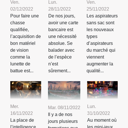
Ven.
Lun.
Ven.
02/12/2022
28/11/2022
25/11/2022
Pour faire une
De nos jours,
Les aspirateurs
chasse
avoir une carte
sans sac sont
qualifiée,
bancaire est
les nouveaux
l’acquisition de
une nécessité
types
bon matériel
absolue. Se
d’aspirateurs
de vision
balader avec
du marché qui
comme la
de l’espèce
viennent
lunette de
n’est
augmenter la
battue est...
sûrement...
qualité...
Mer.
Lun.
Mar. 08/11/2022
16/11/2022
31/10/2022
Il y a de nos
La place de
Au moment où
jours plusieurs
l’intelligence
les mini-jeux