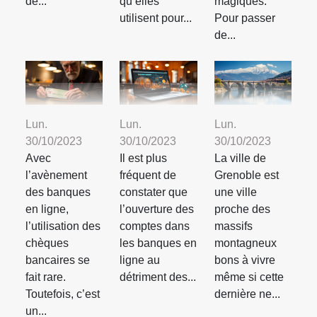
de...
qu’elles
magiques.
utilisent pour...
Pour passer
de...
Lun.
Lun.
Lun.
30/10/2023
30/10/2023
30/10/2023
Avec
Il est plus
La ville de
l’avènement
fréquent de
Grenoble est
des banques
constater que
une ville
en ligne,
l’ouverture des
proche des
l’utilisation des
comptes dans
massifs
chèques
les banques en
montagneux
bancaires se
ligne au
bons à vivre
fait rare.
détriment des...
même si cette
Toutefois, c’est
dernière ne...
un...