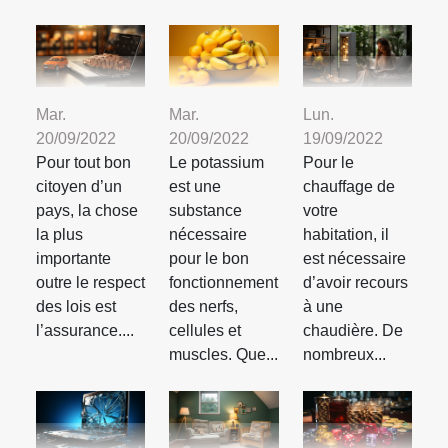
Mar.
Mar.
Lun.
20/09/2022
20/09/2022
19/09/2022
Pour tout bon
Le potassium
Pour le
citoyen d’un
est une
chauffage de
pays, la chose
substance
votre
la plus
nécessaire
habitation, il
importante
pour le bon
est nécessaire
outre le respect
fonctionnement
d’avoir recours
des lois est
des nerfs,
à une
l’assurance....
cellules et
chaudière. De
muscles. Que...
nombreux...