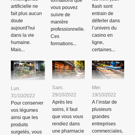
formations que
artificielle ne
flash sont
vous pouvez
fait plus aucun
entrain de
suivre de
doute
déferler dans
manière
aujourd’hui
l’univers du
professionnelle.
dans la vie
casino en
Ces
humaine.
ligne,
formations...
Mais...
certaines...
Sam.
Mer.
Lun.
29/10/2022
19/10/2022
31/10/2022
Après les
A l’instar de
Pour conserver
soins, il faut
plusieurs
vos légumes
que vous vous
grandes
ainsi que les
rendiez dans
entreprises
produits
une pharmacie
commerciales,
surgelés, vous