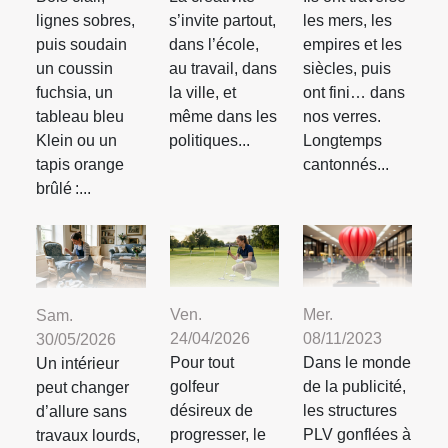
lignes sobres,
s’invite partout,
les mers, les
puis soudain
dans l’école,
empires et les
un coussin
au travail, dans
siècles, puis
fuchsia, un
la ville, et
ont fini… dans
tableau bleu
même dans les
nos verres.
Klein ou un
politiques...
Longtemps
tapis orange
cantonnés...
brûlé :...
Mer.
Ven.
Sam.
08/11/2023
24/04/2026
30/05/2026
Dans le monde
Pour tout
Un intérieur
de la publicité,
golfeur
peut changer
les structures
désireux de
d’allure sans
PLV gonflées à
progresser, le
travaux lourds,