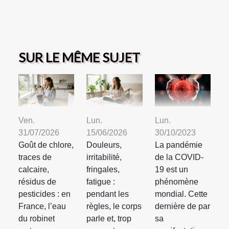
SUR LE MÊME SUJET
Ven.
Lun.
Lun.
31/07/2026
15/06/2026
30/10/2023
Goût de chlore,
Douleurs,
La pandémie
traces de
irritabilité,
de la COVID-
calcaire,
fringales,
19 est un
résidus de
fatigue :
phénomène
pesticides : en
pendant les
mondial. Cette
France, l’eau
règles, le corps
dernière de par
du robinet
parle et, trop
sa