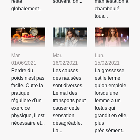
reste
souvent, on...
manifestation a
globalement...
chamboulé
tous...
Mar.
Mar.
Lun.
01/06/2021
16/02/2021
15/02/2021
Perdre du
Les causes
La grossesse
poids n'est pas
des nausées
est le terme
facile. Outre la
sont diverses.
qu’on emploie
pratique
Le mal des
lorsqu’une
régulière d'un
transports peut
femme a un
exercice
causer cette
fœtus qui
physique, il est
sensation
grandit en elle,
nécessaire et...
désagréable.
plus
La...
précisément...