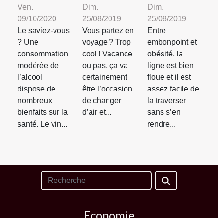
Ven.
Dim.
Dim.
09/10/2020
25/08/2019
25/08/2019
Le saviez-vous
Vous partez en
Entre
? Une
voyage ? Trop
embonpoint et
consommation
cool ! Vacance
obésité, la
modérée de
ou pas, ça va
ligne est bien
l’alcool
certainement
floue et il est
dispose de
être l’occasion
assez facile de
nombreux
de changer
la traverser
bienfaits sur la
d’air et...
sans s’en
santé. Le vin...
rendre...
Economie