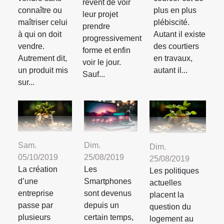
rêvent de voir
connaître ou
plus en plus
leur projet
maîtriser celui
plébiscité.
prendre
à qui on doit
Autant il existe
progressivement
vendre.
des courtiers
forme et enfin
Autrement dit,
en travaux,
voir le jour.
un produit mis
autant il...
Sauf...
sur...
Sam.
Dim.
Dim.
05/10/2019
25/08/2019
25/08/2019
La création
Les
Les politiques
d’une
Smartphones
actuelles
entreprise
sont devenus
placent la
passe par
depuis un
question du
plusieurs
certain temps,
logement au